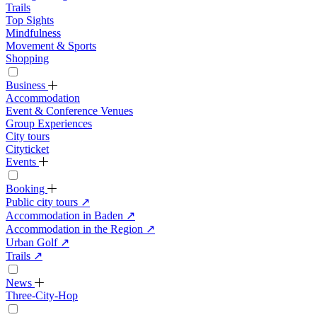
Trails
Top Sights
Mindfulness
Movement & Sports
Shopping
Business
Accommodation
Event & Conference Venues
Group Experiences
City tours
Cityticket
Events
Booking
Public city tours
↗
Accommodation in Baden
↗
Accommodation in the Region
↗
Urban Golf
↗
Trails
↗
News
Three-City-Hop