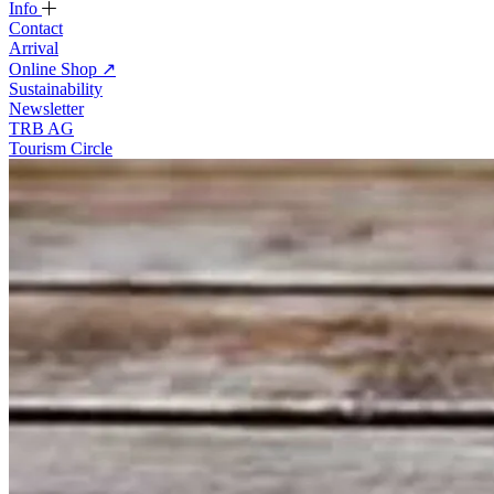
Info
Contact
Arrival
Online Shop
↗
Sustainability
Newsletter
TRB AG
Tourism Circle