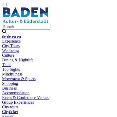
de
de
en
en
Experience
City Tours
Wellbeing
Culture
Dining & Nightlife
Trails
Top Sights
Mindfulness
Movement & Sports
Shopping
Business
Accommodation
Event & Conference Venues
Group Experiences
City tours
Cityticket
Events