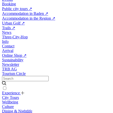
Booking
Public city tours
↗
Accommodation in Baden
↗
Accommodation in the Region
↗
Urban Golf
↗
Trails
↗
News
Three-City-Hop
Info
Contact
Arrival
Online Shop
↗
Sustainability
Newsletter
TRB AG
Tourism Circle
Experience
City Tours
Wellbeing
Culture
Dining & Nightlife