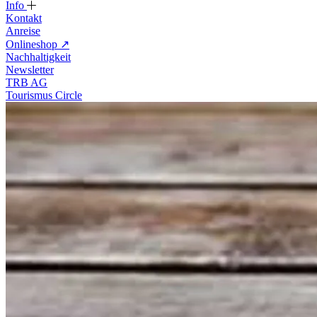
Info
Kontakt
Anreise
Onlineshop
↗
Nachhaltigkeit
Newsletter
TRB AG
Tourismus Circle