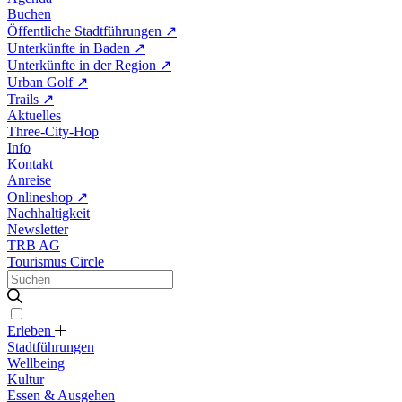
Buchen
Öffentliche Stadtführungen
↗
Unterkünfte in Baden
↗
Unterkünfte in der Region
↗
Urban Golf
↗
Trails
↗
Aktuelles
Three-City-Hop
Info
Kontakt
Anreise
Onlineshop
↗
Nachhaltigkeit
Newsletter
TRB AG
Tourismus Circle
Erleben
Stadtführungen
Wellbeing
Kultur
Essen & Ausgehen