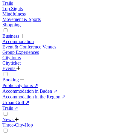
Trails
Top Sights
Mindfulness
Movement & Sports
Shopping
Business
Accommodation
Event & Conference Venues
Group Experiences
City tours
Cityticket
Events
Booking
Public city tours
↗
Accommodation in Baden
↗
Accommodation in the Region
↗
Urban Golf
↗
Trails
↗
News
Three-City-Hop