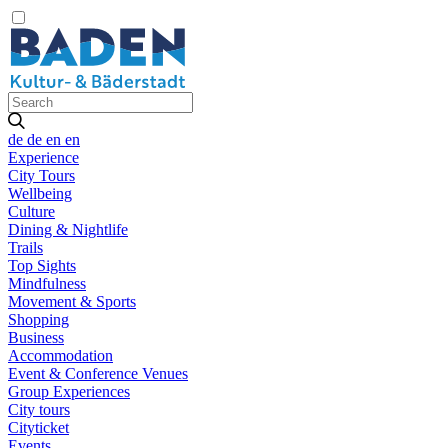
de
de
en
en
Experience
City Tours
Wellbeing
Culture
Dining & Nightlife
Trails
Top Sights
Mindfulness
Movement & Sports
Shopping
Business
Accommodation
Event & Conference Venues
Group Experiences
City tours
Cityticket
Events