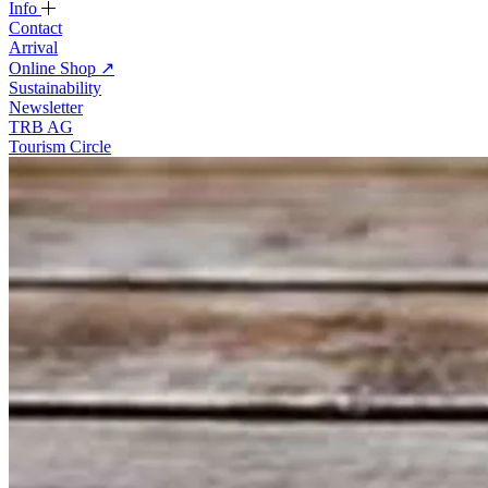
Info
Contact
Arrival
Online Shop
↗
Sustainability
Newsletter
TRB AG
Tourism Circle