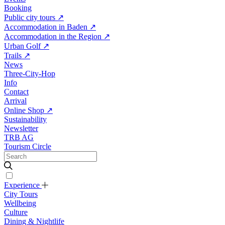
Booking
Public city tours
↗
Accommodation in Baden
↗
Accommodation in the Region
↗
Urban Golf
↗
Trails
↗
News
Three-City-Hop
Info
Contact
Arrival
Online Shop
↗
Sustainability
Newsletter
TRB AG
Tourism Circle
Experience
City Tours
Wellbeing
Culture
Dining & Nightlife