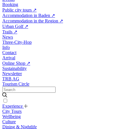
Booking
Public city tours
↗
Accommodation in Baden
↗
Accommodation in the Region
↗
Urban Golf
↗
Trails
↗
News
Three-City-Hop
Info
Contact
Arrival
Online Shop
↗
Sustainability
Newsletter
TRB AG
Tourism Circle
Experience
City Tours
Wellbeing
Culture
Dining & Nightlife