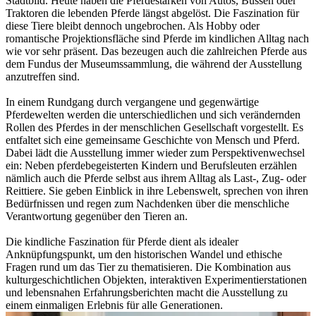
Stadtbild. Heute haben die Pferdestärken von Autos, Bussen oder
Traktoren die lebenden Pferde längst abgelöst. Die Faszination für
diese Tiere bleibt dennoch ungebrochen. Als Hobby oder
romantische Projektionsfläche sind Pferde im kindlichen Alltag nach
wie vor sehr präsent. Das bezeugen auch die zahlreichen Pferde aus
dem Fundus der Museumssammlung, die während der Ausstellung
anzutreffen sind.
In einem Rundgang durch vergangene und gegenwärtige
Pferdewelten werden die unterschiedlichen und sich verändernden
Rollen des Pferdes in der menschlichen Gesellschaft vorgestellt. Es
entfaltet sich eine gemeinsame Geschichte von Mensch und Pferd.
Dabei lädt die Ausstellung immer wieder zum Perspektivenwechsel
ein: Neben pferdebegeisterten Kindern und Berufsleuten erzählen
nämlich auch die Pferde selbst aus ihrem Alltag als Last-, Zug- oder
Reittiere. Sie geben Einblick in ihre Lebenswelt, sprechen von ihren
Bedürfnissen und regen zum Nachdenken über die menschliche
Verantwortung gegenüber den Tieren an.
Die kindliche Faszination für Pferde dient als idealer
Anknüpfungspunkt, um den historischen Wandel und ethische
Fragen rund um das Tier zu thematisieren. Die Kombination aus
kulturgeschichtlichen Objekten, interaktiven Experimentierstationen
und lebensnahen Erfahrungsberichten macht die Ausstellung zu
einem einmaligen Erlebnis für alle Generationen.