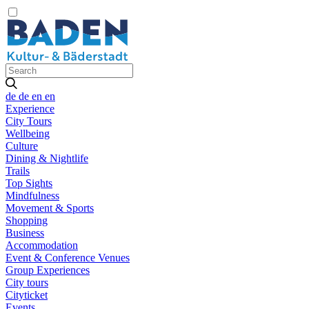
de
de
en
en
Experience
City Tours
Wellbeing
Culture
Dining & Nightlife
Trails
Top Sights
Mindfulness
Movement & Sports
Shopping
Business
Accommodation
Event & Conference Venues
Group Experiences
City tours
Cityticket
Events