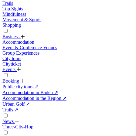
Trails
Top Sights
Mindfulness
Movement & Sports
Shopping
Business
Accommodation
Event & Conference Venues
Group Experiences
City tours
Cityticket
Events
Booking
Public city tours
↗
Accommodation in Baden
↗
Accommodation in the Region
↗
Urban Golf
↗
Trails
↗
News
Three-City-Hop