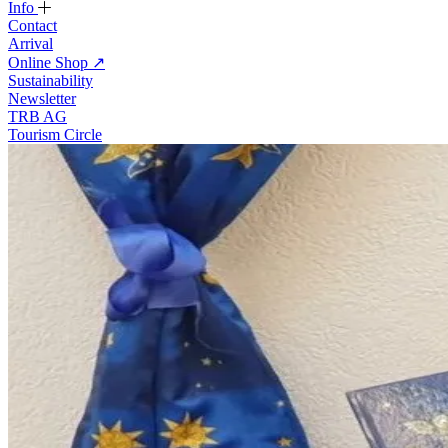
Info
Contact
Arrival
Online Shop
↗
Sustainability
Newsletter
TRB AG
Tourism Circle