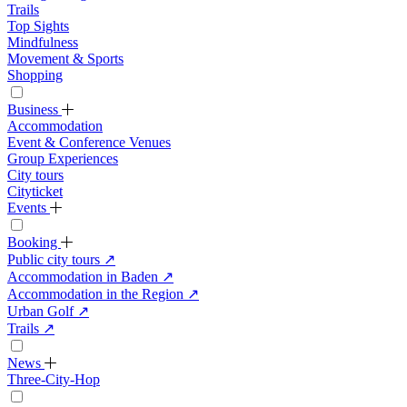
Trails
Top Sights
Mindfulness
Movement & Sports
Shopping
Business
Accommodation
Event & Conference Venues
Group Experiences
City tours
Cityticket
Events
Booking
Public city tours
↗
Accommodation in Baden
↗
Accommodation in the Region
↗
Urban Golf
↗
Trails
↗
News
Three-City-Hop