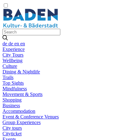
de
de
en
en
Experience
City Tours
Wellbeing
Culture
Dining & Nightlife
Trails
Top Sights
Mindfulness
Movement & Sports
Shopping
Business
Accommodation
Event & Conference Venues
Group Experiences
City tours
Cityticket
Events