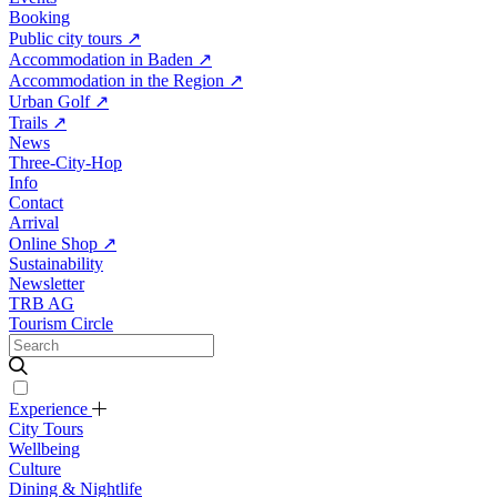
Booking
Public city tours
↗
Accommodation in Baden
↗
Accommodation in the Region
↗
Urban Golf
↗
Trails
↗
News
Three-City-Hop
Info
Contact
Arrival
Online Shop
↗
Sustainability
Newsletter
TRB AG
Tourism Circle
Experience
City Tours
Wellbeing
Culture
Dining & Nightlife