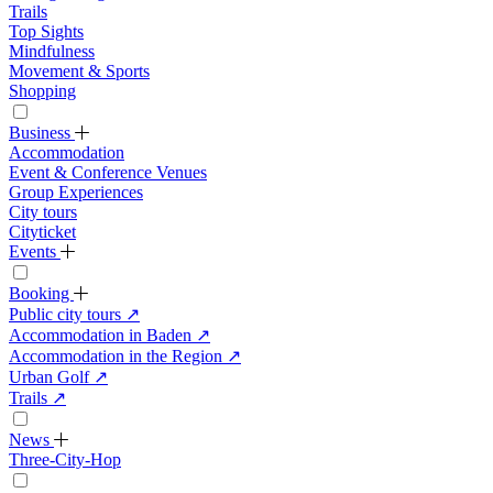
Trails
Top Sights
Mindfulness
Movement & Sports
Shopping
Business
Accommodation
Event & Conference Venues
Group Experiences
City tours
Cityticket
Events
Booking
Public city tours
↗
Accommodation in Baden
↗
Accommodation in the Region
↗
Urban Golf
↗
Trails
↗
News
Three-City-Hop