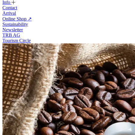
Info
Contact
Arrival
Online Shop
↗
Sustainability
Newsletter
TRB AG
Tourism Circle