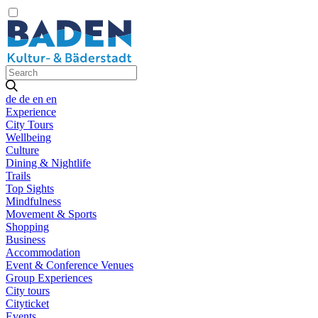
de
de
en
en
Experience
City Tours
Wellbeing
Culture
Dining & Nightlife
Trails
Top Sights
Mindfulness
Movement & Sports
Shopping
Business
Accommodation
Event & Conference Venues
Group Experiences
City tours
Cityticket
Events