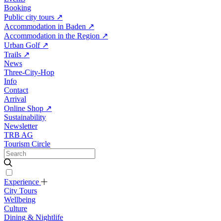
Booking
Public city tours
↗
Accommodation in Baden
↗
Accommodation in the Region
↗
Urban Golf
↗
Trails
↗
News
Three-City-Hop
Info
Contact
Arrival
Online Shop
↗
Sustainability
Newsletter
TRB AG
Tourism Circle
Experience
City Tours
Wellbeing
Culture
Dining & Nightlife