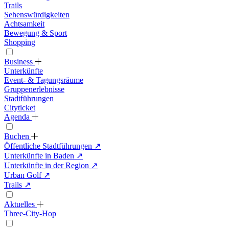
Trails
Sehenswürdigkeiten
Achtsamkeit
Bewegung & Sport
Shopping
Business
Unterkünfte
Event- & Tagungsräume
Gruppenerlebnisse
Stadtführungen
Cityticket
Agenda
Buchen
Öffentliche Stadtführungen
↗
Unterkünfte in Baden
↗
Unterkünfte in der Region
↗
Urban Golf
↗
Trails
↗
Aktuelles
Three-City-Hop