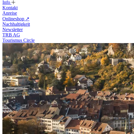
Info
Kontakt
Anreise
Onlineshop
↗
Nachhaltigkeit
Newsletter
TRB AG
Tourismus Circle