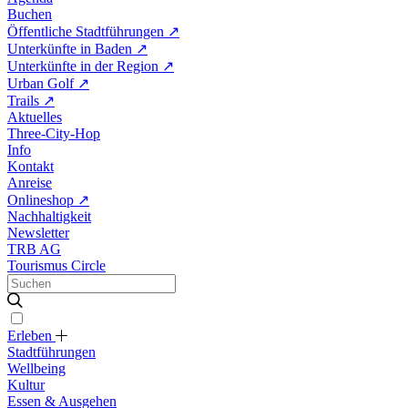
Buchen
Öffentliche Stadtführungen
↗
Unterkünfte in Baden
↗
Unterkünfte in der Region
↗
Urban Golf
↗
Trails
↗
Aktuelles
Three-City-Hop
Info
Kontakt
Anreise
Onlineshop
↗
Nachhaltigkeit
Newsletter
TRB AG
Tourismus Circle
Erleben
Stadtführungen
Wellbeing
Kultur
Essen & Ausgehen