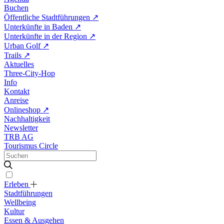
Buchen
Öffentliche Stadtführungen
↗
Unterkünfte in Baden
↗
Unterkünfte in der Region
↗
Urban Golf
↗
Trails
↗
Aktuelles
Three-City-Hop
Info
Kontakt
Anreise
Onlineshop
↗
Nachhaltigkeit
Newsletter
TRB AG
Tourismus Circle
Erleben
Stadtführungen
Wellbeing
Kultur
Essen & Ausgehen