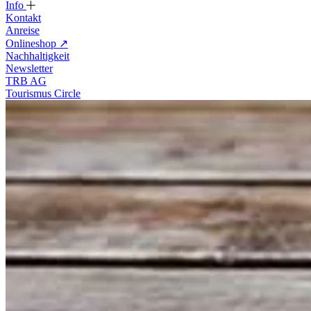
Info
Kontakt
Anreise
Onlineshop
↗
Nachhaltigkeit
Newsletter
TRB AG
Tourismus Circle