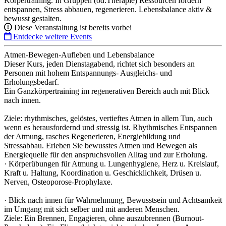
Körpertraining. In Gruppen (od.Therapie) Ressourcen fördern
entspannen, Stress abbauen, regenerieren. Lebensbalance aktiv &
bewusst gestalten.
Diese Veranstaltung ist bereits vorbei
Entdecke weitere Events
Atmen-Bewegen-Aufleben und Lebensbalance
Dieser Kurs, jeden Dienstagabend, richtet sich besonders an
Personen mit hohem Entspannungs- Ausgleichs- und
Erholungsbedarf.
Ein Ganzkörpertraining im regenerativen Bereich auch mit Blick
nach innen.
Ziele: rhythmisches, gelöstes, vertieftes Atmen in allem Tun, auch
wenn es herausfordernd und stressig ist. Rhythmisches Entspannen
der Atmung, rasches Regenerieren, Energiebildung und
Stressabbau. Erleben Sie bewusstes Atmen und Bewegen als
Energiequelle für den anspruchsvollen Alltag und zur Erholung.
· Körperübungen für Atmung u. Lungenhygiene, Herz u. Kreislauf,
Kraft u. Haltung, Koordination u. Geschicklichkeit, Drüsen u.
Nerven, Osteoporose-Prophylaxe.
· Blick nach innen für Wahrnehmung, Bewusstsein und Achtsamkeit
im Umgang mit sich selber und mit anderen Menschen.
Ziele: Ein Brennen, Engagieren, ohne auszubrennen (Burnout-