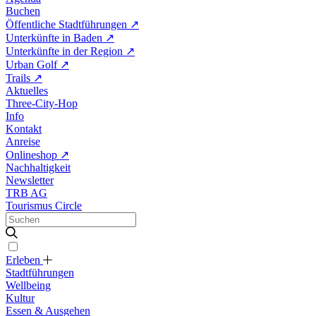
Buchen
Öffentliche Stadtführungen
↗
Unterkünfte in Baden
↗
Unterkünfte in der Region
↗
Urban Golf
↗
Trails
↗
Aktuelles
Three-City-Hop
Info
Kontakt
Anreise
Onlineshop
↗
Nachhaltigkeit
Newsletter
TRB AG
Tourismus Circle
Erleben
Stadtführungen
Wellbeing
Kultur
Essen & Ausgehen