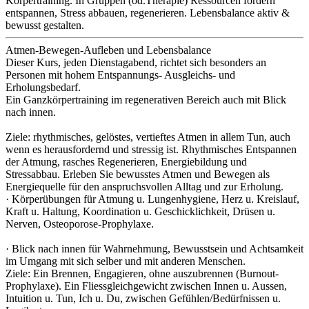
Körpertraining. In Gruppen (od.Therapie) Ressourcen fördern
entspannen, Stress abbauen, regenerieren. Lebensbalance aktiv &
bewusst gestalten.
Atmen-Bewegen-Aufleben und Lebensbalance
Dieser Kurs, jeden Dienstagabend, richtet sich besonders an
Personen mit hohem Entspannungs- Ausgleichs- und
Erholungsbedarf.
Ein Ganzkörpertraining im regenerativen Bereich auch mit Blick
nach innen.
Ziele: rhythmisches, gelöstes, vertieftes Atmen in allem Tun, auch
wenn es herausfordernd und stressig ist. Rhythmisches Entspannen
der Atmung, rasches Regenerieren, Energiebildung und
Stressabbau. Erleben Sie bewusstes Atmen und Bewegen als
Energiequelle für den anspruchsvollen Alltag und zur Erholung.
· Körperübungen für Atmung u. Lungenhygiene, Herz u. Kreislauf,
Kraft u. Haltung, Koordination u. Geschicklichkeit, Drüsen u.
Nerven, Osteoporose-Prophylaxe.
· Blick nach innen für Wahrnehmung, Bewusstsein und Achtsamkeit
im Umgang mit sich selber und mit anderen Menschen.
Ziele: Ein Brennen, Engagieren, ohne auszubrennen (Burnout-
Prophylaxe). Ein Fliessgleichgewicht zwischen Innen u. Aussen,
Intuition u. Tun, Ich u. Du, zwischen Gefühlen/Bedürfnissen u.