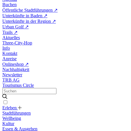
Buchen
Öffentliche Stadtführungen
↗
Unterkünfte in Baden
↗
Unterkünfte in der Region
↗
Urban Golf
↗
Trails
↗
Aktuelles
Three-City-Hop
Info
Kontakt
Anreise
Onlineshop
↗
Nachhaltigkeit
Newsletter
TRB AG
Tourismus Circle
Erleben
Stadtführungen
Wellbeing
Kultur
Essen & Ausgehen