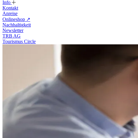
Info
Kontakt
Anreise
Onlineshop
↗
Nachhaltigkeit
Newsletter
TRB AG
Tourismus Circle