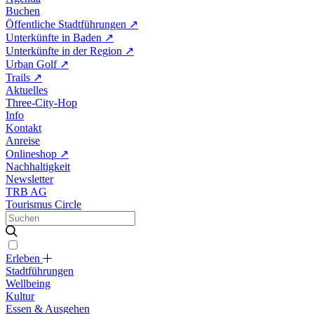
Buchen
Öffentliche Stadtführungen
↗
Unterkünfte in Baden
↗
Unterkünfte in der Region
↗
Urban Golf
↗
Trails
↗
Aktuelles
Three-City-Hop
Info
Kontakt
Anreise
Onlineshop
↗
Nachhaltigkeit
Newsletter
TRB AG
Tourismus Circle
Erleben
Stadtführungen
Wellbeing
Kultur
Essen & Ausgehen