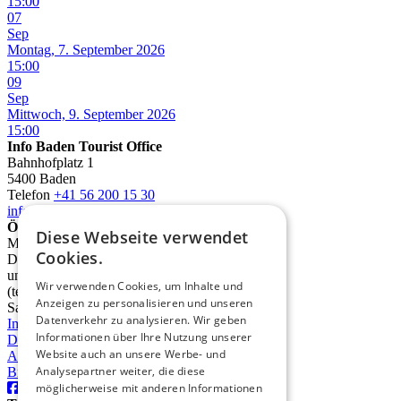
15:00
07
Sep
Montag, 7. September 2026
15:00
09
Sep
Mittwoch, 9. September 2026
15:00
Info Baden Tourist Office
Bahnhofplatz 1
5400 Baden
Telefon
+41 56 200 15 30
info@deinbaden.ch
Öffnungszeiten
Diese Webseite verwendet
Montag 13.30 - 17.30 Uhr
Cookies.
Dienstag bis Freitag 10.00 - 12.30 Uhr
und 13.30 - 17.30 Uhr
Wir verwenden Cookies, um Inhalte und
(telefonisch ab 9.00 Uhr)
Anzeigen zu personalisieren und unseren
Samstag 10.00 - 14.00 Uhr
Datenverkehr zu analysieren. Wir geben
Impressum
Informationen über Ihre Nutzung unserer
Datenschutz
Website auch an unsere Werbe- und
AGB
Analysepartner weiter, die diese
Broschüren
möglicherweise mit anderen Informationen