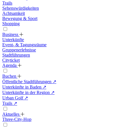
Trails
Sehenswürdigkeiten
Achtsamkeit
Bewegung & Sport
Shopping
Business
Unterkünfte
Event- & Tagungsräume
Gruppenerlebnisse
Stadtführungen
Cityticket
Agenda
Buchen
Öffentliche Stadtführungen
↗
Unterkünfte in Baden
↗
Unterkünfte in der Region
↗
Urban Golf
↗
Trails
↗
Aktuelles
Three-City-Hop