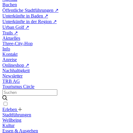
Buchen
Öffentliche Stadtführungen
↗
Unterkünfte in Baden
↗
Unterkünfte in der Region
↗
Urban Golf
↗
Trails
↗
Aktuelles
Three-City-Hop
Info
Kontakt
Anreise
Onlineshop
↗
Nachhaltigkeit
Newsletter
TRB AG
Tourismus Circle
Erleben
Stadtführungen
Wellbeing
Kultur
Essen & Ausgehen