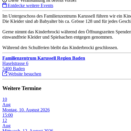
Diese Veranstaltung ist bereits vorbei
Entdecke weitere Events
Im Untergeschoss des Familienzentrums Karussell führen wir ein Ki
Die Kleider sind ab Babyalter bis ca. Grösse 128 und für jedes Gesch
Gerne nimmt das Kinderbrocki während den Öffnungszeiten Spenden 
einwandfreie Kleider und Spielsachen entgegen genommen.
Während den Schulferien bleibt das Kinderbrocki geschlossen.
Familienzentrum Karussell Region Baden
Haselstrasse 6
5400 Baden
Website besuchen
Weitere Termine
10
Aug
Montag, 10. August 2026
15:00
12
Aug
Mittwoch, 12. August 2026