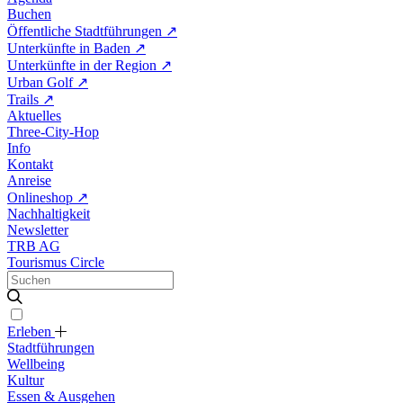
Buchen
Öffentliche Stadtführungen
↗
Unterkünfte in Baden
↗
Unterkünfte in der Region
↗
Urban Golf
↗
Trails
↗
Aktuelles
Three-City-Hop
Info
Kontakt
Anreise
Onlineshop
↗
Nachhaltigkeit
Newsletter
TRB AG
Tourismus Circle
Erleben
Stadtführungen
Wellbeing
Kultur
Essen & Ausgehen