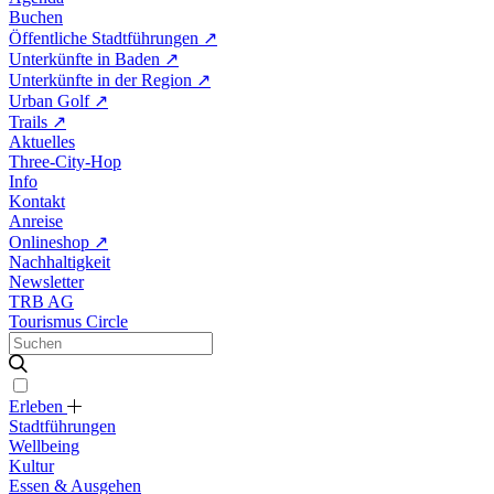
Buchen
Öffentliche Stadtführungen
↗
Unterkünfte in Baden
↗
Unterkünfte in der Region
↗
Urban Golf
↗
Trails
↗
Aktuelles
Three-City-Hop
Info
Kontakt
Anreise
Onlineshop
↗
Nachhaltigkeit
Newsletter
TRB AG
Tourismus Circle
Erleben
Stadtführungen
Wellbeing
Kultur
Essen & Ausgehen