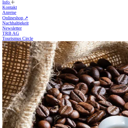
Info
Kontakt
Anreise
Onlineshop
↗
Nachhaltigkeit
Newsletter
TRB AG
Tourismus Circle