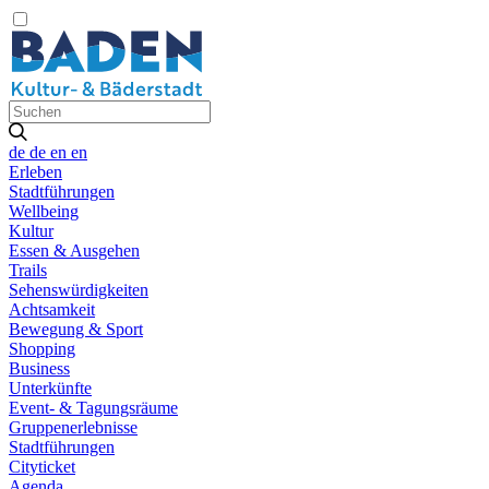
de
de
en
en
Erleben
Stadtführungen
Wellbeing
Kultur
Essen & Ausgehen
Trails
Sehenswürdigkeiten
Achtsamkeit
Bewegung & Sport
Shopping
Business
Unterkünfte
Event- & Tagungsräume
Gruppenerlebnisse
Stadtführungen
Cityticket
Agenda