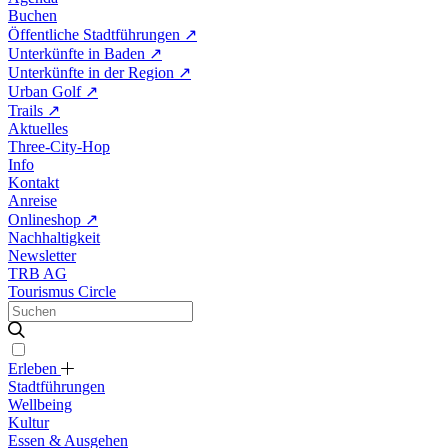
Buchen
Öffentliche Stadtführungen
↗
Unterkünfte in Baden
↗
Unterkünfte in der Region
↗
Urban Golf
↗
Trails
↗
Aktuelles
Three-City-Hop
Info
Kontakt
Anreise
Onlineshop
↗
Nachhaltigkeit
Newsletter
TRB AG
Tourismus Circle
Erleben
Stadtführungen
Wellbeing
Kultur
Essen & Ausgehen