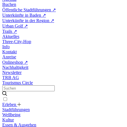
Buchen
Öffentliche Stadtführungen
↗
Unterkünfte in Baden
↗
Unterkünfte in der Region
↗
Urban Golf
↗
Trails
↗
Aktuelles
Three-City-Hop
Info
Kontakt
Anreise
Onlineshop
↗
Nachhaltigkeit
Newsletter
TRB AG
Tourismus Circle
Erleben
Stadtführungen
Wellbeing
Kultur
Essen & Ausgehen