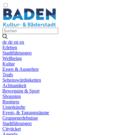
de
de
en
en
Erleben
Stadtführungen
Wellbeing
Kultur
Essen & Ausgehen
Trails
Sehenswürdigkeiten
Achtsamkeit
Bewegung & Sport
Shopping
Business
Unterkünfte
Event- & Tagungsräume
Gruppenerlebnisse
Stadtführungen
Cityticket
Agenda