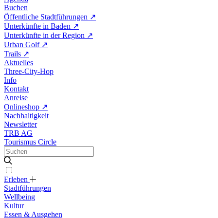
Buchen
Öffentliche Stadtführungen
↗
Unterkünfte in Baden
↗
Unterkünfte in der Region
↗
Urban Golf
↗
Trails
↗
Aktuelles
Three-City-Hop
Info
Kontakt
Anreise
Onlineshop
↗
Nachhaltigkeit
Newsletter
TRB AG
Tourismus Circle
Erleben
Stadtführungen
Wellbeing
Kultur
Essen & Ausgehen