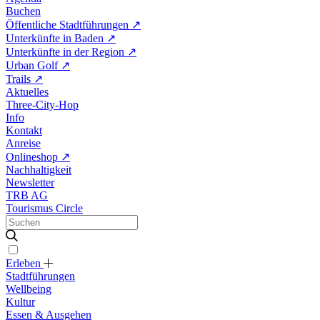
Buchen
Öffentliche Stadtführungen
↗
Unterkünfte in Baden
↗
Unterkünfte in der Region
↗
Urban Golf
↗
Trails
↗
Aktuelles
Three-City-Hop
Info
Kontakt
Anreise
Onlineshop
↗
Nachhaltigkeit
Newsletter
TRB AG
Tourismus Circle
Erleben
Stadtführungen
Wellbeing
Kultur
Essen & Ausgehen