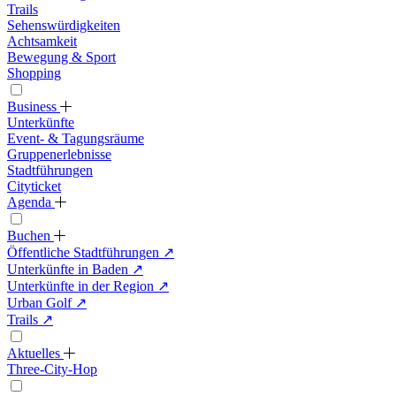
Trails
Sehenswürdigkeiten
Achtsamkeit
Bewegung & Sport
Shopping
Business
Unterkünfte
Event- & Tagungsräume
Gruppenerlebnisse
Stadtführungen
Cityticket
Agenda
Buchen
Öffentliche Stadtführungen
↗
Unterkünfte in Baden
↗
Unterkünfte in der Region
↗
Urban Golf
↗
Trails
↗
Aktuelles
Three-City-Hop