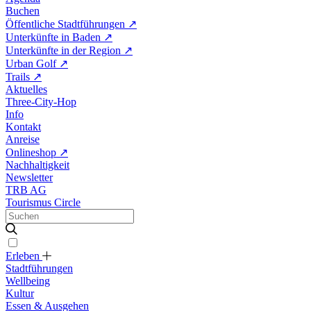
Buchen
Öffentliche Stadtführungen
↗
Unterkünfte in Baden
↗
Unterkünfte in der Region
↗
Urban Golf
↗
Trails
↗
Aktuelles
Three-City-Hop
Info
Kontakt
Anreise
Onlineshop
↗
Nachhaltigkeit
Newsletter
TRB AG
Tourismus Circle
Erleben
Stadtführungen
Wellbeing
Kultur
Essen & Ausgehen