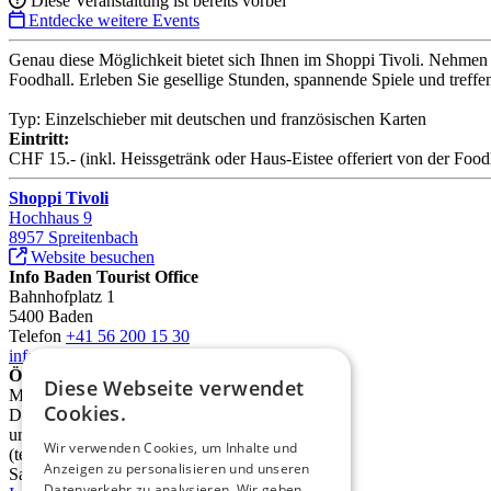
Diese Veranstaltung ist bereits vorbei
Entdecke weitere Events
Genau diese Möglichkeit bietet sich Ihnen im Shoppi Tivoli. Nehmen 
Foodhall. Erleben Sie gesellige Stunden, spannende Spiele und treffe
Typ: Einzelschieber mit deutschen und französischen Karten
Eintritt:
CHF 15.- (inkl. Heissgetränk oder Haus-Eistee offeriert von der Food
Shoppi Tivoli
Hochhaus 9
8957 Spreitenbach
Website besuchen
Info Baden Tourist Office
Bahnhofplatz 1
5400 Baden
Telefon
+41 56 200 15 30
info@deinbaden.ch
Öffnungszeiten
Diese Webseite verwendet
Montag 13.30 - 17.30 Uhr
Cookies.
Dienstag bis Freitag 10.00 - 12.30 Uhr
und 13.30 - 17.30 Uhr
Wir verwenden Cookies, um Inhalte und
(telefonisch ab 9.00 Uhr)
Anzeigen zu personalisieren und unseren
Samstag 10.00 - 14.00 Uhr
Datenverkehr zu analysieren. Wir geben