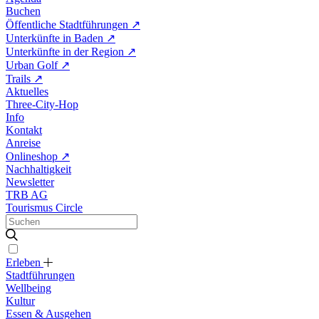
Buchen
Öffentliche Stadtführungen
↗
Unterkünfte in Baden
↗
Unterkünfte in der Region
↗
Urban Golf
↗
Trails
↗
Aktuelles
Three-City-Hop
Info
Kontakt
Anreise
Onlineshop
↗
Nachhaltigkeit
Newsletter
TRB AG
Tourismus Circle
Erleben
Stadtführungen
Wellbeing
Kultur
Essen & Ausgehen