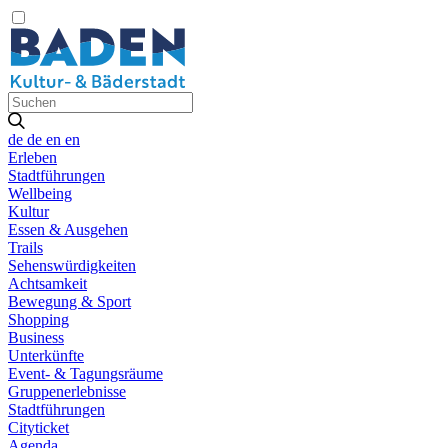
de
de
en
en
Erleben
Stadtführungen
Wellbeing
Kultur
Essen & Ausgehen
Trails
Sehenswürdigkeiten
Achtsamkeit
Bewegung & Sport
Shopping
Business
Unterkünfte
Event- & Tagungsräume
Gruppenerlebnisse
Stadtführungen
Cityticket
Agenda