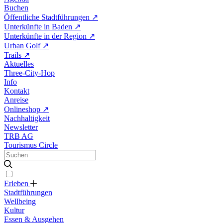
Buchen
Öffentliche Stadtführungen
↗
Unterkünfte in Baden
↗
Unterkünfte in der Region
↗
Urban Golf
↗
Trails
↗
Aktuelles
Three-City-Hop
Info
Kontakt
Anreise
Onlineshop
↗
Nachhaltigkeit
Newsletter
TRB AG
Tourismus Circle
Erleben
Stadtführungen
Wellbeing
Kultur
Essen & Ausgehen