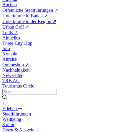
Buchen
Öffentliche Stadtführungen
↗
Unterkünfte in Baden
↗
Unterkünfte in der Region
↗
Urban Golf
↗
Trails
↗
Aktuelles
Three-City-Hop
Info
Kontakt
Anreise
Onlineshop
↗
Nachhaltigkeit
Newsletter
TRB AG
Tourismus Circle
Erleben
Stadtführungen
Wellbeing
Kultur
Essen & Ausgehen