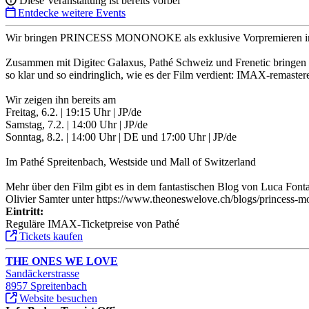
Diese Veranstaltung ist bereits vorbei
Entdecke weitere Events
Wir bringen PRINCESS MONONOKE als exklusive Vorpremieren i
Zusammen mit Digitec Galaxus, Pathé Schweiz und Frenetic bringen
so klar und so eindringlich, wie es der Film verdient: IMAX-remaster
Wir zeigen ihn bereits am
Freitag, 6.2. | 19:15 Uhr | JP/de
Samstag, 7.2. | 14:00 Uhr | JP/de
Sonntag, 8.2. | 14:00 Uhr | DE und 17:00 Uhr | JP/de
Im Pathé Spreitenbach, Westside und Mall of Switzerland
Mehr über den Film gibt es in dem fantastischen Blog von Luca Fon
Olivier Samter unter https://www.theoneswelove.ch/blogs/princess-m
Eintritt:
Reguläre IMAX-Ticketpreise von Pathé
Tickets kaufen
THE ONES WE LOVE
Sandäckerstrasse
8957 Spreitenbach
Website besuchen