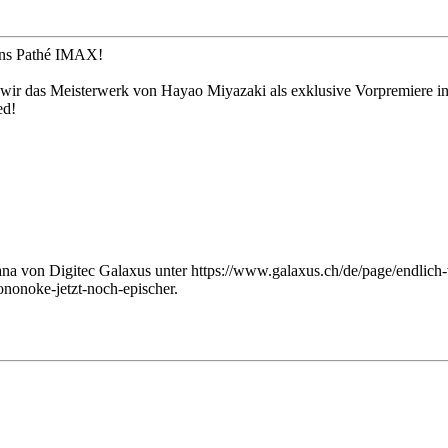
ns Pathé IMAX!
 wir das Meisterwerk von Hayao Miyazaki als exklusive Vorpremiere 
ed!
tana von Digitec Galaxus unter https://www.galaxus.ch/de/page/endli
ononoke-jetzt-noch-epischer.