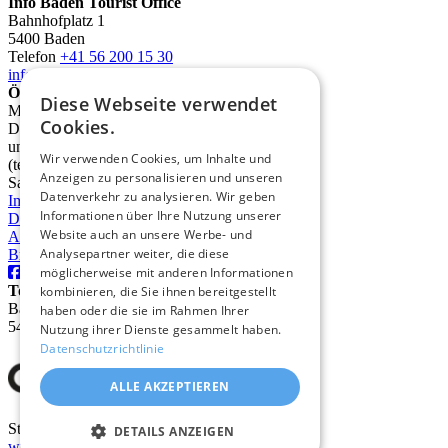
Info Baden Tourist Office
Bahnhofplatz 1
5400 Baden
Telefon
+41 56 200 15 30
info@deinbaden.ch
Öffnungszeiten
Diese Webseite verwendet
Montag 13.30 - 17.30 Uhr
Cookies.
Dienstag bis Freitag 10.00 - 12.30 Uhr
und 13.30 - 17.30 Uhr
Wir verwenden Cookies, um Inhalte und
(telefonisch ab 9.00 Uhr)
Anzeigen zu personalisieren und unseren
Samstag 10.00 - 14.00 Uhr
Datenverkehr zu analysieren. Wir geben
Impressum
Informationen über Ihre Nutzung unserer
Datenschutz
Website auch an unsere Werbe- und
AGB
Analysepartner weiter, die diese
Broschüren
möglicherweise mit anderen Informationen
TourismusRegion Baden AG
kombinieren, die Sie ihnen bereitgestellt
Badstrasse 31
haben oder die sie im Rahmen Ihrer
5400 Baden
Nutzung ihrer Dienste gesammelt haben.
Datenschutzrichtlinie
ALLE AKZEPTIEREN
Stadt Baden
DETAILS ANZEIGEN
www.baden.ch