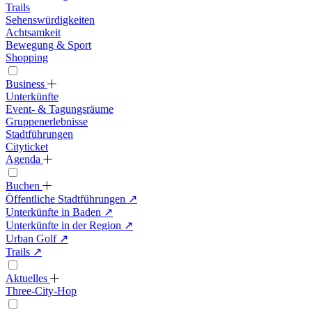
Trails
Sehenswürdigkeiten
Achtsamkeit
Bewegung & Sport
Shopping
Business
Unterkünfte
Event- & Tagungsräume
Gruppenerlebnisse
Stadtführungen
Cityticket
Agenda
Buchen
Öffentliche Stadtführungen
↗
Unterkünfte in Baden
↗
Unterkünfte in der Region
↗
Urban Golf
↗
Trails
↗
Aktuelles
Three-City-Hop