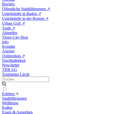
Buchen
Öffentliche Stadtführungen
↗
Unterkünfte in Baden
↗
Unterkünfte in der Region
↗
Urban Golf
↗
Trails
↗
Aktuelles
Three-City-Hop
Info
Kontakt
Anreise
Onlineshop
↗
Nachhaltigkeit
Newsletter
TRB AG
Tourismus Circle
Erleben
Stadtführungen
Wellbeing
Kultur
Essen & Ausgehen