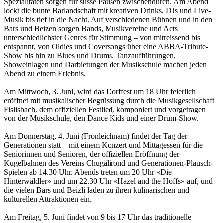
Spezialitäten sorgen für süsse Pausen zwischendurch. Am Abend
lockt die bunte Barlandschaft mit kreativen Drinks, DJs und Live-
Musik bis tief in die Nacht. Auf verschiedenen Bühnen und in den
Bars und Beizen sorgen Bands, Musikvereine und Acts
unterschiedlichster Genres für Stimmung – von mitreissend bis
entspannt, von Oldies und Coversongs über eine ABBA-Tribute-
Show bis hin zu Blues und Drums. Tanzaufführungen,
Showeinlagen und Darbietungen der Musikschule machen jeden
Abend zu einem Erlebnis.
Am Mittwoch, 3. Juni, wird das Dorffest um 18 Uhr feierlich
eröffnet mit musikalischer Begrüssung durch die Musikgesellschaft
Fislisbach, dem offiziellen Festlied, komponiert und vorgetragen
von der Musikschule, den Dance Kids und einer Drum-Show.
Am Donnerstag, 4. Juni (Fronleichnam) findet der Tag der
Generationen statt – mit einem Konzert und Mittagessen für die
Seniorinnen und Senioren, der offiziellen Eröffnung der
Kugelbahnen des Vereins Chugälirond und Generationen-Plausch-
Spielen ab 14.30 Uhr. Abends treten um 20 Uhr «Die
Hinterwäldler» und um 22.30 Uhr «Hazel and the Hoffs» auf, und
die vielen Bars und Beizli laden zu ihren kulinarischen und
kulturellen Attraktionen ein.
Am Freitag, 5. Juni findet von 9 bis 17 Uhr das traditionelle