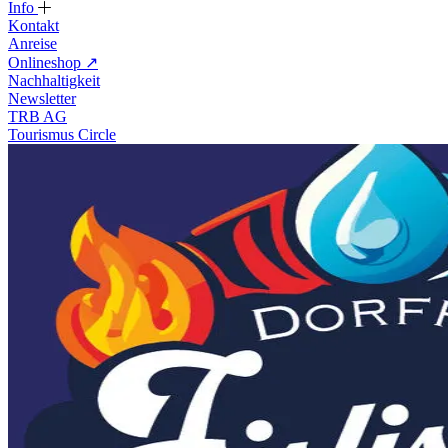
Info
Kontakt
Anreise
Onlineshop
↗
Nachhaltigkeit
Newsletter
TRB AG
Tourismus Circle