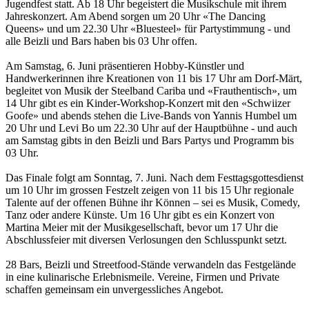
Jugendfest statt. Ab 18 Uhr begeistert die Musikschule mit ihrem
Jahreskonzert. Am Abend sorgen um 20 Uhr «The Dancing
Queens» und um 22.30 Uhr «Bluesteel» für Partystimmung - und
alle Beizli und Bars haben bis 03 Uhr offen.
Am Samstag, 6. Juni präsentieren Hobby-Künstler und
Handwerkerinnen ihre Kreationen von 11 bis 17 Uhr am Dorf-Märt,
begleitet von Musik der Steelband Cariba und «Frauthentisch», um
14 Uhr gibt es ein Kinder-Workshop-Konzert mit den «Schwiizer
Goofe» und abends stehen die Live-Bands von Yannis Humbel um
20 Uhr und Levi Bo um 22.30 Uhr auf der Hauptbühne - und auch
am Samstag gibts in den Beizli und Bars Partys und Programm bis
03 Uhr.
Das Finale folgt am Sonntag, 7. Juni. Nach dem Festtagsgottesdienst
um 10 Uhr im grossen Festzelt zeigen von 11 bis 15 Uhr regionale
Talente auf der offenen Bühne ihr Können – sei es Musik, Comedy,
Tanz oder andere Künste. Um 16 Uhr gibt es ein Konzert von
Martina Meier mit der Musikgesellschaft, bevor um 17 Uhr die
Abschlussfeier mit diversen Verlosungen den Schlusspunkt setzt.
28 Bars, Beizli und Streetfood-Stände verwandeln das Festgelände
in eine kulinarische Erlebnismeile. Vereine, Firmen und Private
schaffen gemeinsam ein unvergessliches Angebot.