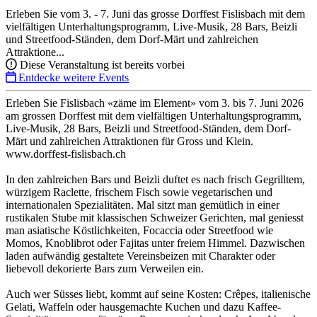
Erleben Sie vom 3. - 7. Juni das grosse Dorffest Fislisbach mit dem
vielfältigen Unterhaltungsprogramm, Live-Musik, 28 Bars, Beizli
und Streetfood-Ständen, dem Dorf-Märt und zahlreichen
Attraktione...
Diese Veranstaltung ist bereits vorbei
Entdecke weitere Events
Erleben Sie Fislisbach «zäme im Element» vom 3. bis 7. Juni 2026
am grossen Dorffest mit dem vielfältigen Unterhaltungsprogramm,
Live-Musik, 28 Bars, Beizli und Streetfood-Ständen, dem Dorf-
Märt und zahlreichen Attraktionen für Gross und Klein.
www.dorffest-fislisbach.ch
In den zahlreichen Bars und Beizli duftet es nach frisch Gegrilltem,
würzigem Raclette, frischem Fisch sowie vegetarischen und
internationalen Spezialitäten. Mal sitzt man gemütlich in einer
rustikalen Stube mit klassischen Schweizer Gerichten, mal geniesst
man asiatische Köstlichkeiten, Focaccia oder Streetfood wie
Momos, Knoblibrot oder Fajitas unter freiem Himmel. Dazwischen
laden aufwändig gestaltete Vereinsbeizen mit Charakter oder
liebevoll dekorierte Bars zum Verweilen ein.
Auch wer Süsses liebt, kommt auf seine Kosten: Crêpes, italienische
Gelati, Waffeln oder hausgemachte Kuchen und dazu Kaffee-