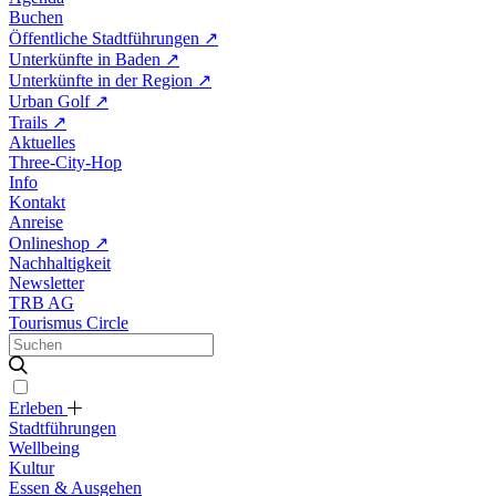
Buchen
Öffentliche Stadtführungen
↗
Unterkünfte in Baden
↗
Unterkünfte in der Region
↗
Urban Golf
↗
Trails
↗
Aktuelles
Three-City-Hop
Info
Kontakt
Anreise
Onlineshop
↗
Nachhaltigkeit
Newsletter
TRB AG
Tourismus Circle
Erleben
Stadtführungen
Wellbeing
Kultur
Essen & Ausgehen