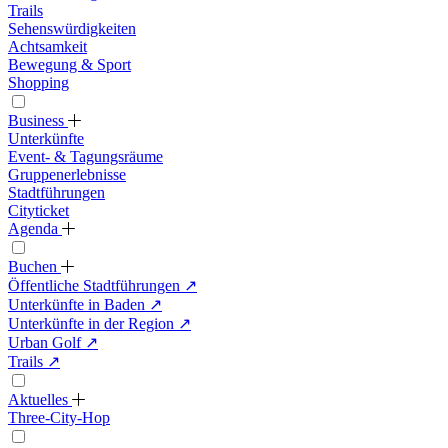
Trails
Sehenswürdigkeiten
Achtsamkeit
Bewegung & Sport
Shopping
Business
Unterkünfte
Event- & Tagungsräume
Gruppenerlebnisse
Stadtführungen
Cityticket
Agenda
Buchen
Öffentliche Stadtführungen
↗
Unterkünfte in Baden
↗
Unterkünfte in der Region
↗
Urban Golf
↗
Trails
↗
Aktuelles
Three-City-Hop