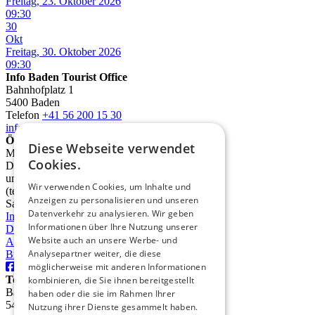
Freitag, 23. Oktober 2026
09:30
30
Okt
Freitag, 30. Oktober 2026
09:30
Info Baden Tourist Office
Bahnhofplatz 1
5400 Baden
Telefon
+41 56 200 15 30
info@deinbaden.ch
Öffnungszeiten
Diese Webseite verwendet
Montag 13.30 - 17.30 Uhr
Cookies.
Dienstag bis Freitag 10.00 - 12.30 Uhr
und 13.30 - 17.30 Uhr
Wir verwenden Cookies, um Inhalte und
(telefonisch ab 9.00 Uhr)
Anzeigen zu personalisieren und unseren
Samstag 10.00 - 14.00 Uhr
Datenverkehr zu analysieren. Wir geben
Impressum
Informationen über Ihre Nutzung unserer
Datenschutz
Website auch an unsere Werbe- und
AGB
Analysepartner weiter, die diese
Broschüren
möglicherweise mit anderen Informationen
TourismusRegion Baden AG
kombinieren, die Sie ihnen bereitgestellt
Badstrasse 31
haben oder die sie im Rahmen Ihrer
5400 Baden
Nutzung ihrer Dienste gesammelt haben.