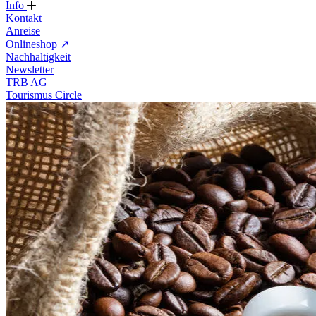
Info
Kontakt
Anreise
Onlineshop
↗
Nachhaltigkeit
Newsletter
TRB AG
Tourismus Circle