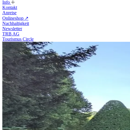
Info
Kontakt
Anreise
Onlineshop
↗
Nachhaltigkeit
Newsletter
TRB AG
Tourismus Circle