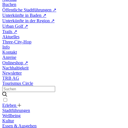
Buchen
Öffentliche Stadtführungen
↗
Unterkünfte in Baden
↗
Unterkünfte in der Region
↗
Urban Golf
↗
Trails
↗
Aktuelles
Three-City-Hop
Info
Kontakt
Anreise
Onlineshop
↗
Nachhaltigkeit
Newsletter
TRB AG
Tourismus Circle
Erleben
Stadtführungen
Wellbeing
Kultur
Essen & Ausgehen