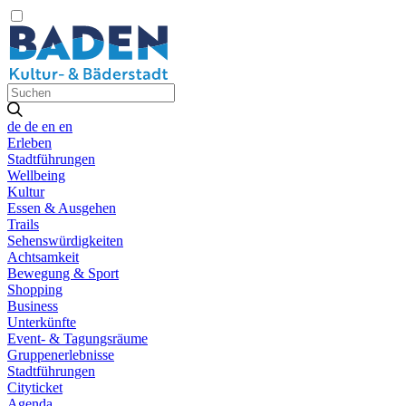
de
de
en
en
Erleben
Stadtführungen
Wellbeing
Kultur
Essen & Ausgehen
Trails
Sehenswürdigkeiten
Achtsamkeit
Bewegung & Sport
Shopping
Business
Unterkünfte
Event- & Tagungsräume
Gruppenerlebnisse
Stadtführungen
Cityticket
Agenda