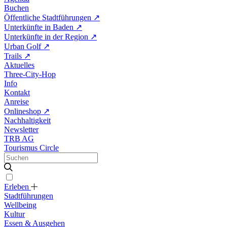
Buchen
Öffentliche Stadtführungen
↗
Unterkünfte in Baden
↗
Unterkünfte in der Region
↗
Urban Golf
↗
Trails
↗
Aktuelles
Three-City-Hop
Info
Kontakt
Anreise
Onlineshop
↗
Nachhaltigkeit
Newsletter
TRB AG
Tourismus Circle
Erleben
Stadtführungen
Wellbeing
Kultur
Essen & Ausgehen