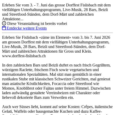
Erleben Sie vom 3. - 7. Juni das grosse Dorffest Fislisbach mit dem
vielfältigen Unterhaltungsprogramm, Live-Musik, 28 Bars, Beizli
und Streetfood-Ständen, dem Dorf-Märt und zahlreichen
Attraktione...
Diese Veranstaltung ist bereits vorbei
Entdecke weitere Events
Erleben Sie Fislisbach «zäme im Element» vom 3. bis 7. Juni 2026
am grossen Dorffest mit dem vielfältigen Unterhaltungsprogramm,
Live-Musik, 28 Bars, Beizli und Streetfood-Ständen, dem Dorf-
Märt und zahlreichen Attraktionen für Gross und Klein.
www.dorffest-fislisbach.ch
In den zahlreichen Bars und Beizli duftet es nach frisch Gegrilltem,
würzigem Raclette, frischem Fisch sowie vegetarischen und
internationalen Spezialitäten. Mal sitzt man gemütlich in einer
rustikalen Stube mit klassischen Schweizer Gerichten, mal geniesst
man asiatische Köstlichkeiten, Focaccia oder Streetfood wie
Momos, Knoblibrot oder Fajitas unter freiem Himmel. Dazwischen
laden aufwändig gestaltete Vereinsbeizen mit Charakter oder
liebevoll dekorierte Bars zum Verweilen ein.
Auch wer Süsses liebt, kommt auf seine Kosten: Crêpes, italienische
Gelati, Waffeln oder hausgemachte Kuchen und dazu Kaffee-