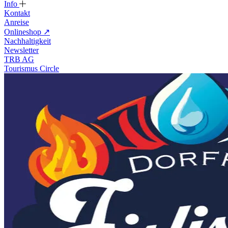
Info
Kontakt
Anreise
Onlineshop
↗
Nachhaltigkeit
Newsletter
TRB AG
Tourismus Circle