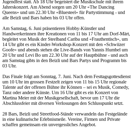
Jugendfest statt. Ab 18 Uhr begeistert die Musikschule mit ihrem
Jahreskonzert. Am Abend sorgen um 20 Uhr «The Dancing
Queens» und um 22.30 Uhr «Bluesteel» für Partystimmung - und
alle Beizli und Bars haben bis 03 Uhr offen.
Am Samstag, 6. Juni präsentieren Hobby-Künstler und
Handwerkerinnen ihre Kreationen von 11 bis 17 Uhr am Dorf-Märt,
begleitet von Musik der Steelband Cariba und «Frauthentisch», um
14 Uhr gibt es ein Kinder-Workshop-Konzert mit den «Schwiizer
Goofe» und abends stehen die Live-Bands von Yannis Humbel um
20 Uhr und Levi Bo um 22.30 Uhr auf der Hauptbühne - und auch
am Samstag gibts in den Beizli und Bars Partys und Programm bis
03 Uhr.
Das Finale folgt am Sonntag, 7. Juni. Nach dem Festtagsgottesdienst
um 10 Uhr im grossen Festzelt zeigen von 11 bis 15 Uhr regionale
Talente auf der offenen Bühne ihr Können – sei es Musik, Comedy,
Tanz oder andere Künste. Um 16 Uhr gibt es ein Konzert von
Martina Meier mit der Musikgesellschaft, bevor um 17 Uhr die
Abschlussfeier mit diversen Verlosungen den Schlusspunkt setzt.
28 Bars, Beizli und Streetfood-Stände verwandeln das Festgelände
in eine kulinarische Erlebnismeile. Vereine, Firmen und Private
schaffen gemeinsam ein unvergessliches Angebot.