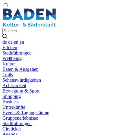
de
de
en
en
Erleben
Stadtführungen
Wellbeing
Kultur
Essen & Ausgehen
Trails
Sehenswürdigkeiten
Achtsamkeit
Bewegung & Sport
Shopping
Business
Unterkünfte
Event- & Tagungsräume
Gruppenerlebnisse
Stadtführungen
Cityticket
Agenda