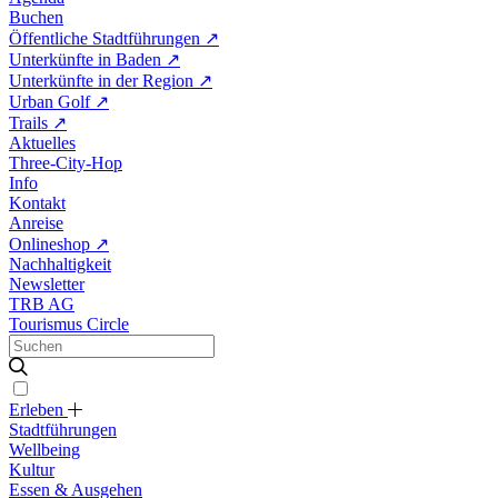
Buchen
Öffentliche Stadtführungen
↗
Unterkünfte in Baden
↗
Unterkünfte in der Region
↗
Urban Golf
↗
Trails
↗
Aktuelles
Three-City-Hop
Info
Kontakt
Anreise
Onlineshop
↗
Nachhaltigkeit
Newsletter
TRB AG
Tourismus Circle
Erleben
Stadtführungen
Wellbeing
Kultur
Essen & Ausgehen