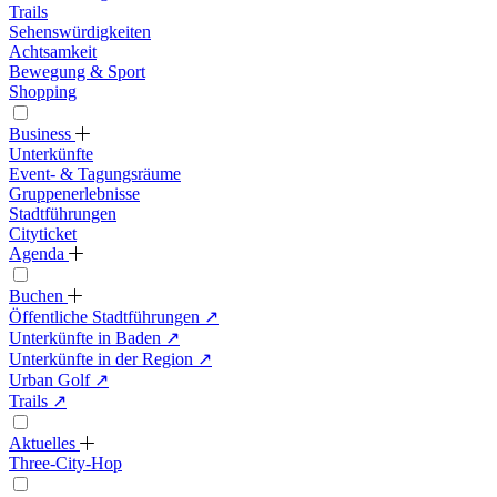
Trails
Sehenswürdigkeiten
Achtsamkeit
Bewegung & Sport
Shopping
Business
Unterkünfte
Event- & Tagungsräume
Gruppenerlebnisse
Stadtführungen
Cityticket
Agenda
Buchen
Öffentliche Stadtführungen
↗
Unterkünfte in Baden
↗
Unterkünfte in der Region
↗
Urban Golf
↗
Trails
↗
Aktuelles
Three-City-Hop