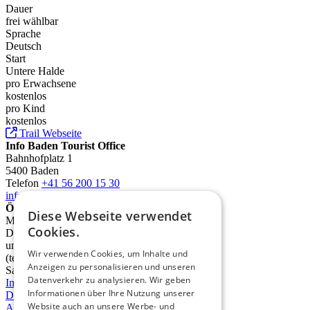
Dauer
frei wählbar
Sprache
Deutsch
Start
Untere Halde
pro Erwachsene
kostenlos
pro Kind
kostenlos
Trail Webseite
Info Baden Tourist Office
Bahnhofplatz 1
5400 Baden
Telefon
+41 56 200 15 30
info@deinbaden.ch
Öffnungszeiten
Diese Webseite verwendet
Montag 13.30 - 17.30 Uhr
Cookies.
Dienstag bis Freitag 10.00 - 12.30 Uhr
und 13.30 - 17.30 Uhr
Wir verwenden Cookies, um Inhalte und
(telefonisch ab 9.00 Uhr)
Anzeigen zu personalisieren und unseren
Samstag 10.00 - 14.00 Uhr
Datenverkehr zu analysieren. Wir geben
Impressum
Informationen über Ihre Nutzung unserer
Datenschutz
Website auch an unsere Werbe- und
AGB