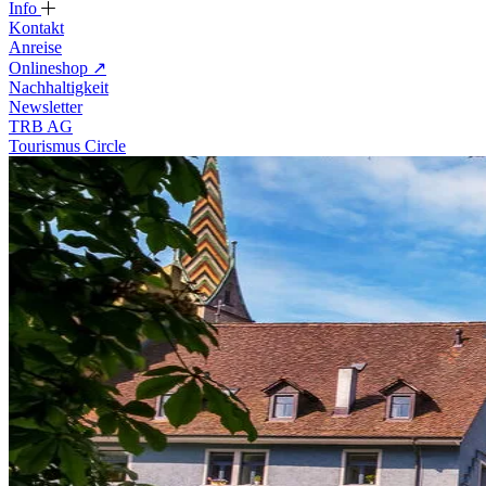
Info
Kontakt
Anreise
Onlineshop
↗
Nachhaltigkeit
Newsletter
TRB AG
Tourismus Circle