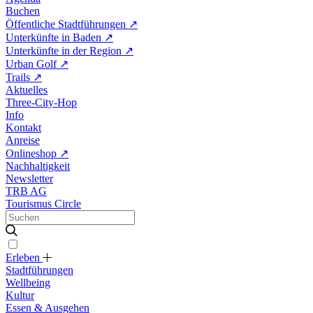
Buchen
Öffentliche Stadtführungen
↗
Unterkünfte in Baden
↗
Unterkünfte in der Region
↗
Urban Golf
↗
Trails
↗
Aktuelles
Three-City-Hop
Info
Kontakt
Anreise
Onlineshop
↗
Nachhaltigkeit
Newsletter
TRB AG
Tourismus Circle
Erleben
Stadtführungen
Wellbeing
Kultur
Essen & Ausgehen