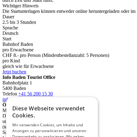
durch Zeit und Stadt führt.
Wichtiger Hinweis
Die Startunterlagen können entweder online heruntergeladen oder im
Dauer
2.5 bis 3 Stunden
Sprache
Deutsch
Start
Bahnhof Baden
pro Erwachsene
CHF 8.- pro Person (Mindestbestellanzahl: 5 Personen)
pro Kind
gleich wie für Erwachsene
Jetzt buchen
Info Baden Tourist Office
Bahnhofplatz 1
5400 Baden
Telefon
+41 56 200 15 30
info@deinbaden.ch
Öffnungszeiten
Diese Webseite verwendet
Montag 13.30 - 17.30 Uhr
Cookies.
Dienstag bis Freitag 10.00 - 12.30 Uhr
und 13.30 - 17.30 Uhr
Wir verwenden Cookies, um Inhalte und
(telefonisch ab 9.00 Uhr)
Anzeigen zu personalisieren und unseren
Samstag 10.00 - 14.00 Uhr
Datenverkehr zu analysieren. Wir geben