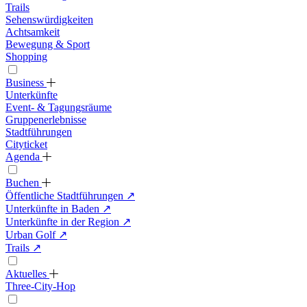
Trails
Sehenswürdigkeiten
Achtsamkeit
Bewegung & Sport
Shopping
Business
Unterkünfte
Event- & Tagungsräume
Gruppenerlebnisse
Stadtführungen
Cityticket
Agenda
Buchen
Öffentliche Stadtführungen
↗
Unterkünfte in Baden
↗
Unterkünfte in der Region
↗
Urban Golf
↗
Trails
↗
Aktuelles
Three-City-Hop