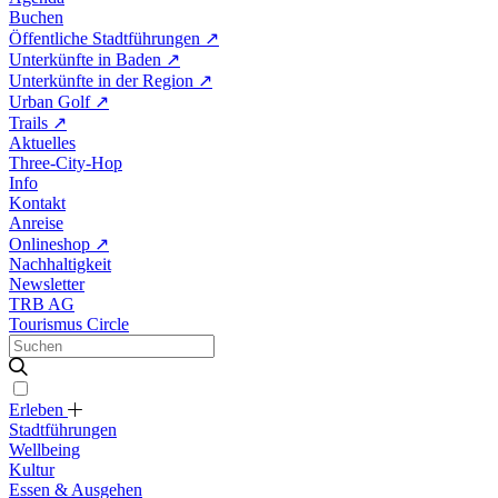
Buchen
Öffentliche Stadtführungen
↗
Unterkünfte in Baden
↗
Unterkünfte in der Region
↗
Urban Golf
↗
Trails
↗
Aktuelles
Three-City-Hop
Info
Kontakt
Anreise
Onlineshop
↗
Nachhaltigkeit
Newsletter
TRB AG
Tourismus Circle
Erleben
Stadtführungen
Wellbeing
Kultur
Essen & Ausgehen