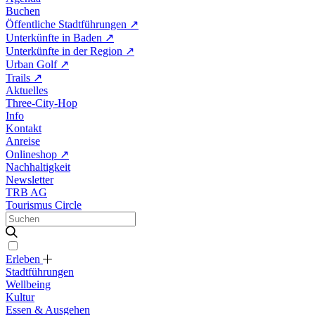
Buchen
Öffentliche Stadtführungen
↗
Unterkünfte in Baden
↗
Unterkünfte in der Region
↗
Urban Golf
↗
Trails
↗
Aktuelles
Three-City-Hop
Info
Kontakt
Anreise
Onlineshop
↗
Nachhaltigkeit
Newsletter
TRB AG
Tourismus Circle
Erleben
Stadtführungen
Wellbeing
Kultur
Essen & Ausgehen