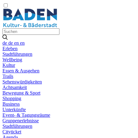
de
de
en
en
Erleben
Stadtführungen
Wellbeing
Kultur
Essen & Ausgehen
Trails
Sehenswürdigkeiten
Achtsamkeit
Bewegung & Sport
Shopping
Business
Unterkünfte
Event- & Tagungsräume
Gruppenerlebnisse
Stadtführungen
Cityticket
Agenda