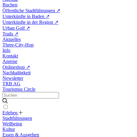
Buchen
Öffentliche Stadtführungen
↗
Unterkünfte in Baden
↗
Unterkünfte in der Region
↗
Urban Golf
↗
Trails
↗
Aktuelles
Three-City-Hop
Info
Kontakt
Anreise
Onlineshop
↗
Nachhaltigkeit
Newsletter
TRB AG
Tourismus Circle
Erleben
Stadtführungen
Wellbeing
Kultur
Essen & Ausgehen