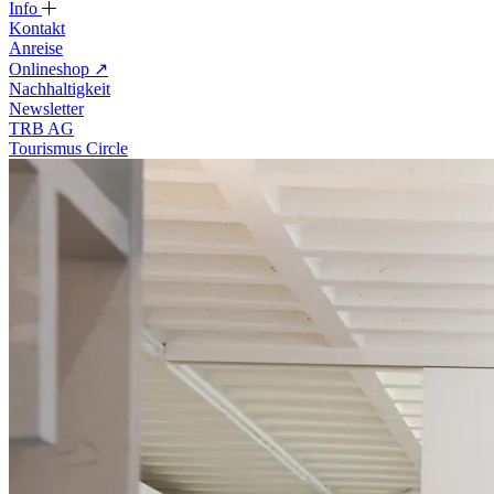
Info
Kontakt
Anreise
Onlineshop
↗
Nachhaltigkeit
Newsletter
TRB AG
Tourismus Circle