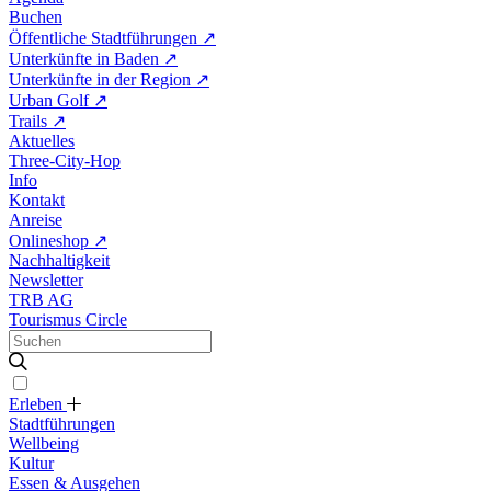
Buchen
Öffentliche Stadtführungen
↗
Unterkünfte in Baden
↗
Unterkünfte in der Region
↗
Urban Golf
↗
Trails
↗
Aktuelles
Three-City-Hop
Info
Kontakt
Anreise
Onlineshop
↗
Nachhaltigkeit
Newsletter
TRB AG
Tourismus Circle
Erleben
Stadtführungen
Wellbeing
Kultur
Essen & Ausgehen