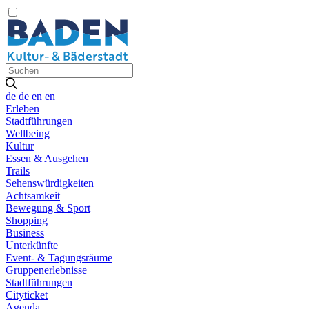
de
de
en
en
Erleben
Stadtführungen
Wellbeing
Kultur
Essen & Ausgehen
Trails
Sehenswürdigkeiten
Achtsamkeit
Bewegung & Sport
Shopping
Business
Unterkünfte
Event- & Tagungsräume
Gruppenerlebnisse
Stadtführungen
Cityticket
Agenda