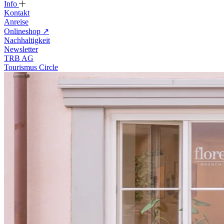
Info
Kontakt
Anreise
Onlineshop
↗
Nachhaltigkeit
Newsletter
TRB AG
Tourismus Circle