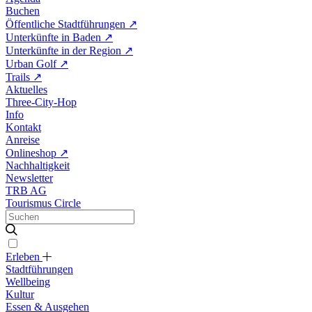
Buchen
Öffentliche Stadtführungen
↗
Unterkünfte in Baden
↗
Unterkünfte in der Region
↗
Urban Golf
↗
Trails
↗
Aktuelles
Three-City-Hop
Info
Kontakt
Anreise
Onlineshop
↗
Nachhaltigkeit
Newsletter
TRB AG
Tourismus Circle
Erleben
Stadtführungen
Wellbeing
Kultur
Essen & Ausgehen