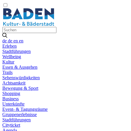
de
de
en
en
Erleben
Stadtführungen
Wellbeing
Kultur
Essen & Ausgehen
Trails
Sehenswürdigkeiten
Achtsamkeit
Bewegung & Sport
Shopping
Business
Unterkünfte
Event- & Tagungsräume
Gruppenerlebnisse
Stadtführungen
Cityticket
Agenda