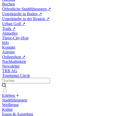
Buchen
Öffentliche Stadtführungen
↗
Unterkünfte in Baden
↗
Unterkünfte in der Region
↗
Urban Golf
↗
Trails
↗
Aktuelles
Three-City-Hop
Info
Kontakt
Anreise
Onlineshop
↗
Nachhaltigkeit
Newsletter
TRB AG
Tourismus Circle
Erleben
Stadtführungen
Wellbeing
Kultur
Essen & Ausgehen