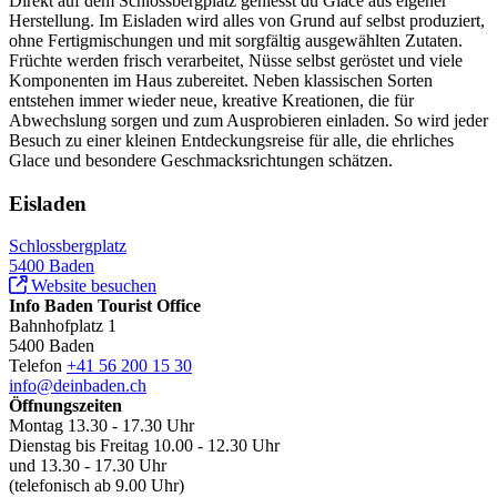
Direkt auf dem Schlossbergplatz geniesst du Glace aus eigener
Herstellung. Im Eisladen wird alles von Grund auf selbst produziert,
ohne Fertigmischungen und mit sorgfältig ausgewählten Zutaten.
Früchte werden frisch verarbeitet, Nüsse selbst geröstet und viele
Komponenten im Haus zubereitet. Neben klassischen Sorten
entstehen immer wieder neue, kreative Kreationen, die für
Abwechslung sorgen und zum Ausprobieren einladen. So wird jeder
Besuch zu einer kleinen Entdeckungsreise für alle, die ehrliches
Glace und besondere Geschmacksrichtungen schätzen.
Eisladen
Schlossbergplatz
5400 Baden
Website besuchen
Info Baden Tourist Office
Bahnhofplatz 1
5400 Baden
Telefon
+41 56 200 15 30
info@deinbaden.ch
Öffnungszeiten
Montag 13.30 - 17.30 Uhr
Dienstag bis Freitag 10.00 - 12.30 Uhr
und 13.30 - 17.30 Uhr
(telefonisch ab 9.00 Uhr)