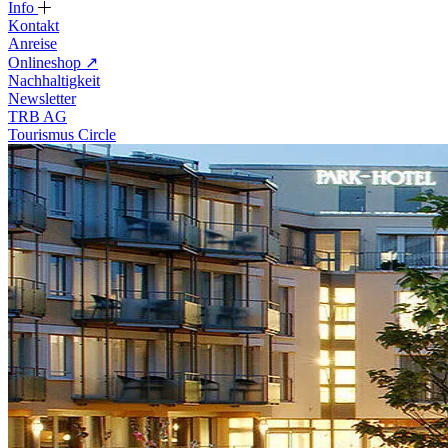
Info
Kontakt
Anreise
Onlineshop
↗
Nachhaltigkeit
Newsletter
TRB AG
Tourismus Circle