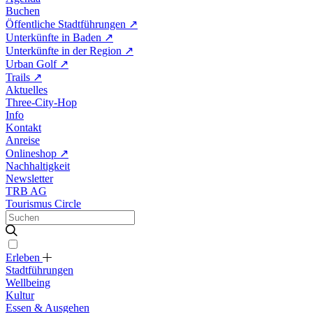
Buchen
Öffentliche Stadtführungen
↗
Unterkünfte in Baden
↗
Unterkünfte in der Region
↗
Urban Golf
↗
Trails
↗
Aktuelles
Three-City-Hop
Info
Kontakt
Anreise
Onlineshop
↗
Nachhaltigkeit
Newsletter
TRB AG
Tourismus Circle
Erleben
Stadtführungen
Wellbeing
Kultur
Essen & Ausgehen