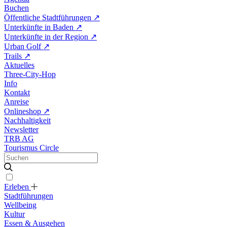
Buchen
Öffentliche Stadtführungen
↗
Unterkünfte in Baden
↗
Unterkünfte in der Region
↗
Urban Golf
↗
Trails
↗
Aktuelles
Three-City-Hop
Info
Kontakt
Anreise
Onlineshop
↗
Nachhaltigkeit
Newsletter
TRB AG
Tourismus Circle
Erleben
Stadtführungen
Wellbeing
Kultur
Essen & Ausgehen