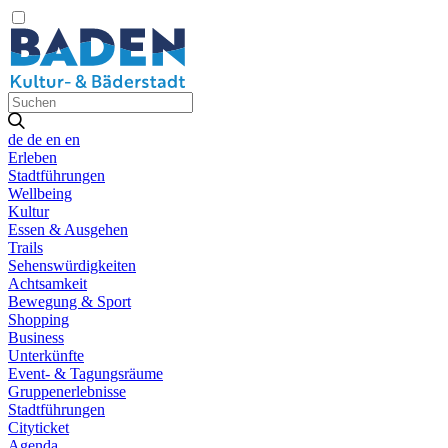
de
de
en
en
Erleben
Stadtführungen
Wellbeing
Kultur
Essen & Ausgehen
Trails
Sehenswürdigkeiten
Achtsamkeit
Bewegung & Sport
Shopping
Business
Unterkünfte
Event- & Tagungsräume
Gruppenerlebnisse
Stadtführungen
Cityticket
Agenda