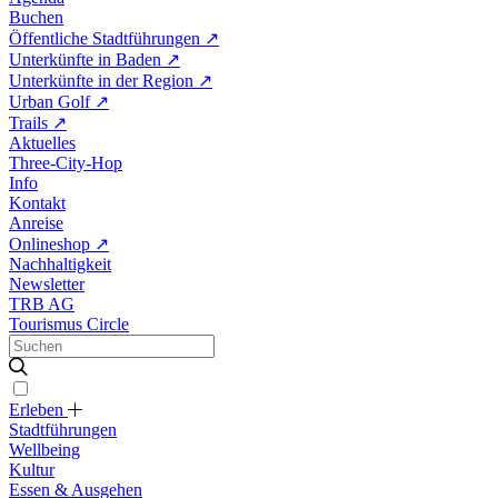
Buchen
Öffentliche Stadtführungen
↗
Unterkünfte in Baden
↗
Unterkünfte in der Region
↗
Urban Golf
↗
Trails
↗
Aktuelles
Three-City-Hop
Info
Kontakt
Anreise
Onlineshop
↗
Nachhaltigkeit
Newsletter
TRB AG
Tourismus Circle
Erleben
Stadtführungen
Wellbeing
Kultur
Essen & Ausgehen