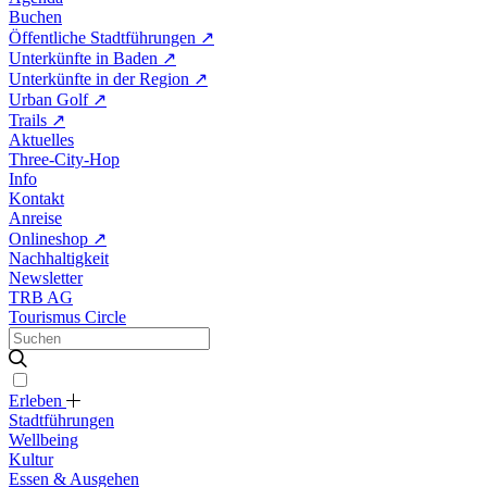
Buchen
Öffentliche Stadtführungen
↗
Unterkünfte in Baden
↗
Unterkünfte in der Region
↗
Urban Golf
↗
Trails
↗
Aktuelles
Three-City-Hop
Info
Kontakt
Anreise
Onlineshop
↗
Nachhaltigkeit
Newsletter
TRB AG
Tourismus Circle
Erleben
Stadtführungen
Wellbeing
Kultur
Essen & Ausgehen