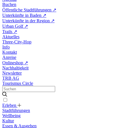
Buchen
Öffentliche Stadtführungen
↗
Unterkünfte in Baden
↗
Unterkünfte in der Region
↗
Urban Golf
↗
Trails
↗
Aktuelles
Three-City-Hop
Info
Kontakt
Anreise
Onlineshop
↗
Nachhaltigkeit
Newsletter
TRB AG
Tourismus Circle
Erleben
Stadtführungen
Wellbeing
Kultur
Essen & Ausgehen