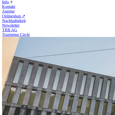
Info
Kontakt
Anreise
Onlineshop
↗
Nachhaltigkeit
Newsletter
TRB AG
Tourismus Circle