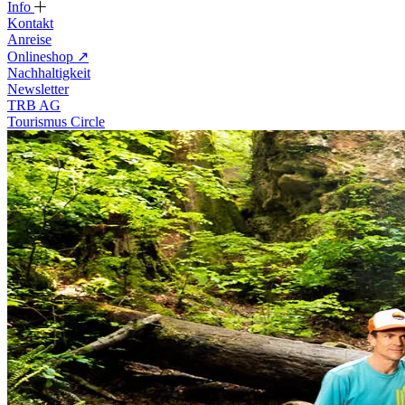
Info
Kontakt
Anreise
Onlineshop
↗
Nachhaltigkeit
Newsletter
TRB AG
Tourismus Circle