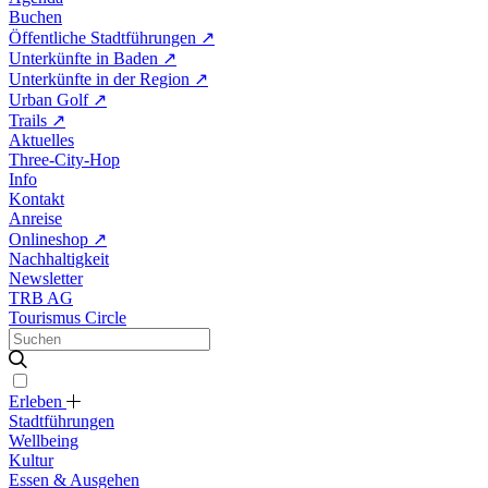
Buchen
Öffentliche Stadtführungen
↗
Unterkünfte in Baden
↗
Unterkünfte in der Region
↗
Urban Golf
↗
Trails
↗
Aktuelles
Three-City-Hop
Info
Kontakt
Anreise
Onlineshop
↗
Nachhaltigkeit
Newsletter
TRB AG
Tourismus Circle
Erleben
Stadtführungen
Wellbeing
Kultur
Essen & Ausgehen