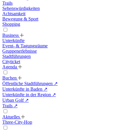
Trails
Sehenswürdigkeiten
Achtsamkeit
Bewegung & Sport
Shopping
Business
Unterkünfte
Event- & Tagungsräume
Gruppenerlebnisse
Stadtführungen
Cityticket
Agenda
Buchen
Öffentliche Stadtführungen
↗
Unterkünfte in Baden
↗
Unterkünfte in der Region
↗
Urban Golf
↗
Trails
↗
Aktuelles
Three-City-Hop