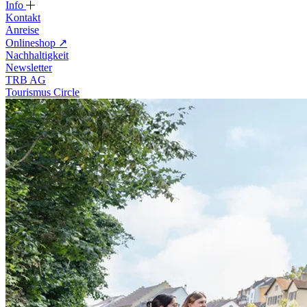
Info
Kontakt
Anreise
Onlineshop
↗
Nachhaltigkeit
Newsletter
TRB AG
Tourismus Circle