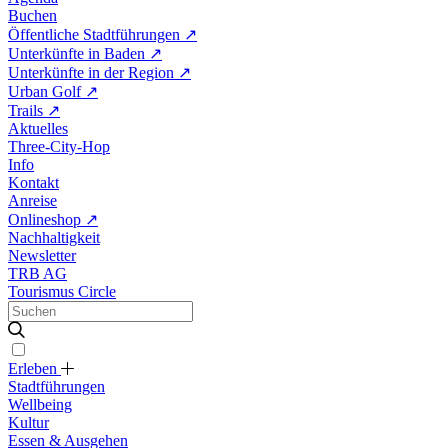
Buchen
Öffentliche Stadtführungen
↗
Unterkünfte in Baden
↗
Unterkünfte in der Region
↗
Urban Golf
↗
Trails
↗
Aktuelles
Three-City-Hop
Info
Kontakt
Anreise
Onlineshop
↗
Nachhaltigkeit
Newsletter
TRB AG
Tourismus Circle
Erleben
Stadtführungen
Wellbeing
Kultur
Essen & Ausgehen