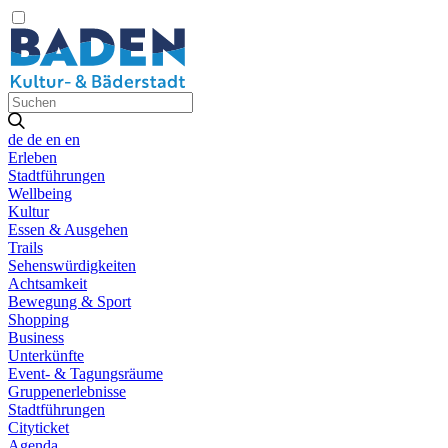
de
de
en
en
Erleben
Stadtführungen
Wellbeing
Kultur
Essen & Ausgehen
Trails
Sehenswürdigkeiten
Achtsamkeit
Bewegung & Sport
Shopping
Business
Unterkünfte
Event- & Tagungsräume
Gruppenerlebnisse
Stadtführungen
Cityticket
Agenda